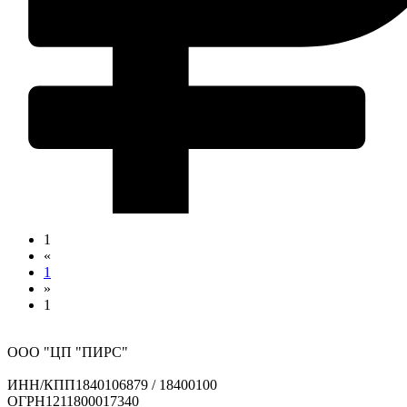
1
«
1
»
1
ООО "ЦП "ПИРС"
ИНН/КПП
1840106879 / 18400100
ОГРН
1211800017340