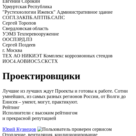
Евгений Сорокин
Удмуртская Республика
"Рустехнологии Ижевск" Административное здание
СОГЛ.ЗАК
ПБ.АПТ
ПБ.САПС
Сергей Торопов
Свердловская область
УЭМЗ Техперевооружение
ООС
ПЗ
РД.ПЗ
Сергей Поздеев
г. Москва
ТЕХ АО НИКИЭТ Комплекс коррозионных стендов
ИОС4.АОВ
ИОС5.СКС
ТХ
Проектировщики
Лучшие из лучших ждут Проекты и готовы к работе. Сотни
умнейших, из самых разных регионов России, от Волги до
Енисея – умеют, могут, практикуют.
Рейтинг
Исполнители с высоким рейтингом
и прекрасной репутацией
Юрий Кузнецов
Отопление, вентиляция, кондиционирование