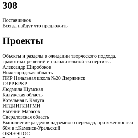
308
Поставщиков
Всегда найдут что предложить
Проекты
Объекты и разделы в ожидании творческого подхода,
грамотных решений и положительной экспертизы.
Александр Широбоков
Нижегородская область
ПИР Начальная школа №20 Дзержинск
ГЭ
РР.КР
КР
Людмила Шумская
Калужская область
Котельная г. Калуга
ИГДИ
ИГИ
ИГМИ
Евгений Марасов
Свердловская область
Выполнение разделов надземного перехода, протяженностью
60м в г.Каменск-Уральский
ОБЭ
ЭЭ
ПОС