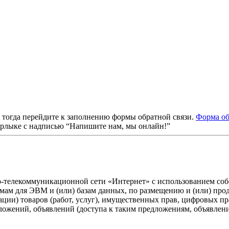
, тогда перейдите к заполнению формы обратной связи.
Форма об
ярлыке с надписью “Напишите нам, мы онлайн!”
о-телекоммуникационной сети «Интернет» с использованием собс
ммам для ЭВМ и (или) базам данных, по размещению и (или) пр
ации) товаров (работ, услуг), имущественных прав, цифровых 
дложений, объявлений (доступа к таким предложениям, объявлен