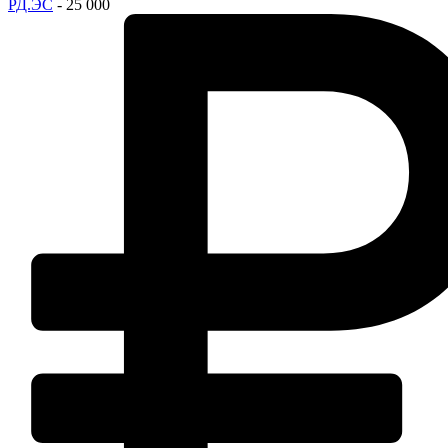
РД.ЭС
- 25 000