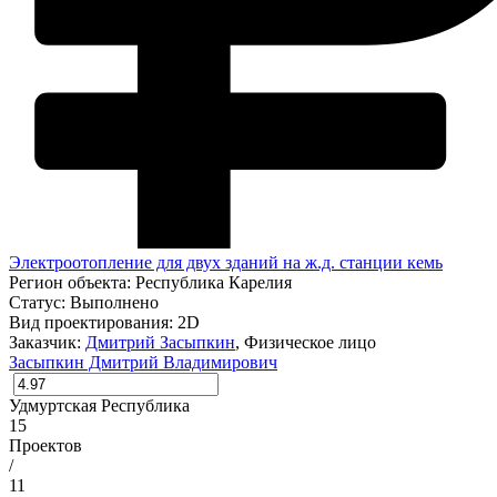
Электроотопление для двух зданий на ж.д. станции кемь
Регион объекта:
Республика Карелия
Статус:
Выполнено
Вид проектирования:
2D
Заказчик:
Дмитрий Засыпкин
, Физическое лицо
Засыпкин Дмитрий Владимирович
Удмуртская Республика
15
Проектов
/
11