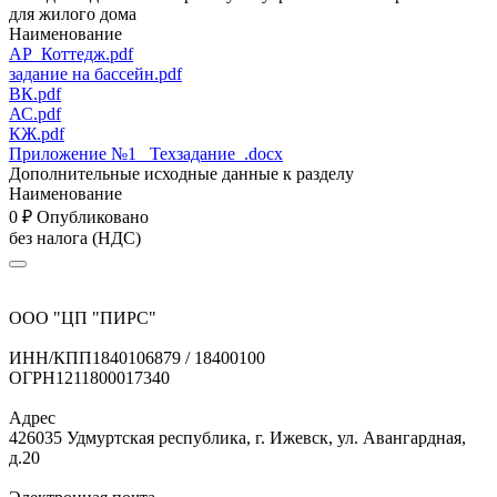
для жилого дома
Наименование
АР_Коттедж.pdf
задание на бассейн.pdf
ВК.pdf
АС.pdf
КЖ.pdf
Приложение №1 _Техзадание_.docx
Дополнительные исходные данные к разделу
Наименование
0
₽
Опубликовано
без налога (НДС)
ООО "ЦП "ПИРС"
ИНН/КПП
1840106879 / 18400100
ОГРН
1211800017340
Адрес
426035 Удмуртская республика, г. Ижевск, ул. Авангардная,
д.20