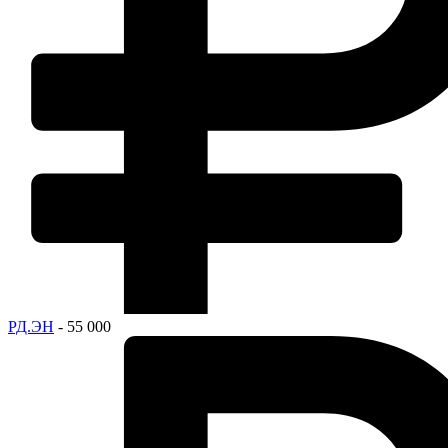
РД.ЭН
- 55 000