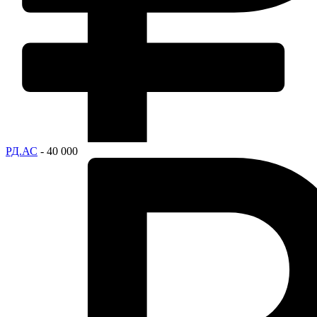
РД.АС
- 40 000