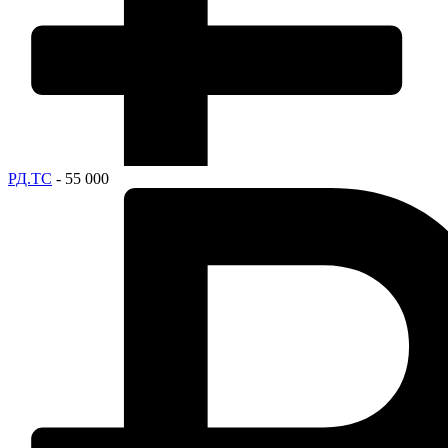
РД.ТС
- 55 000