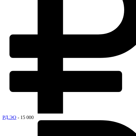
РД.ЭО
- 15 000