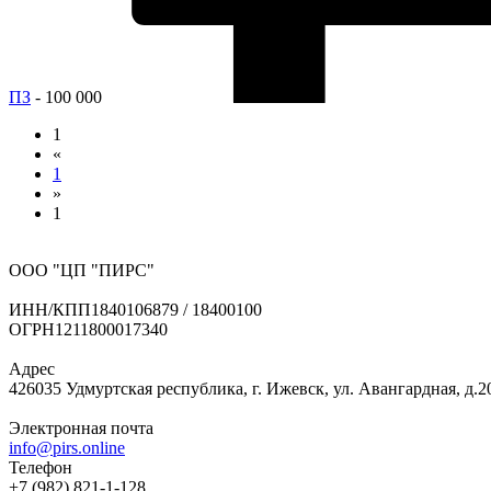
ПЗ
- 100 000
1
«
1
»
1
ООО "ЦП "ПИРС"
ИНН/КПП
1840106879 / 18400100
ОГРН
1211800017340
Адрес
426035 Удмуртская республика, г. Ижевск, ул. Авангардная, д.2
Электронная почта
info@pirs.online
Телефон
+7 (982) 821-1-128