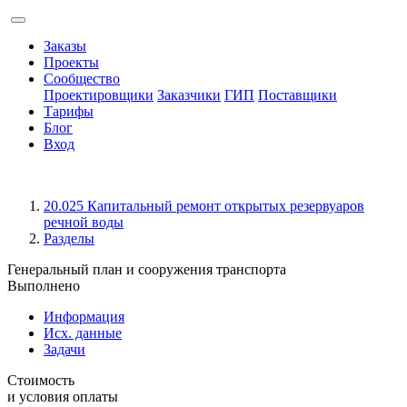
Заказы
Проекты
Сообщество
Проектировщики
Заказчики
ГИП
Поставщики
Тарифы
Блог
Вход
20.025 Капитальный ремонт открытых резервуаров
речной воды
Разделы
Генеральный план и сооружения транспорта
Выполнено
Информация
Исх. данные
Задачи
Стоимость
и условия оплаты