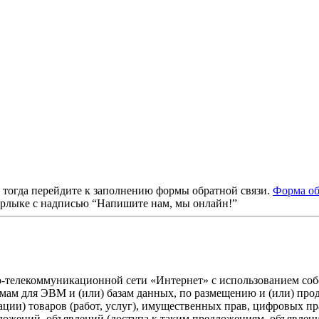
, тогда перейдите к заполнению формы обратной связи.
Форма об
ярлыке с надписью “Напишите нам, мы онлайн!”
о-телекоммуникационной сети «Интернет» с использованием собс
ммам для ЭВМ и (или) базам данных, по размещению и (или) пр
ации) товаров (работ, услуг), имущественных прав, цифровых 
дложений, объявлений (доступа к таким предложениям, объявлен