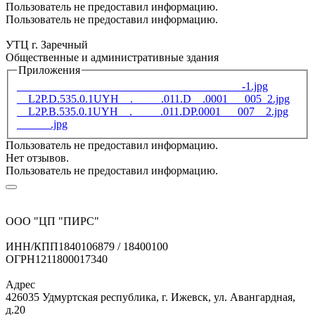
Пользователь не предоставил информацию.
Пользователь не предоставил информацию.
УТЦ г. Заречный
Общественные и административные здания
Приложения
________________________________________-1.jpg
__L2P.D.535.0.1UYH__._____.011.D__.0001___005_2.jpg
__L2P.B.535.0.1UYH__._____.011.DP.0001___007__2.jpg
______.jpg
Пользователь не предоставил информацию.
Нет отзывов.
Пользователь не предоставил информацию.
ООО "ЦП "ПИРС"
ИНН/КПП
1840106879 / 18400100
ОГРН
1211800017340
Адрес
426035 Удмуртская республика, г. Ижевск, ул. Авангардная,
д.20