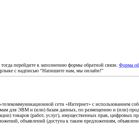
, тогда перейдите к заполнению формы обратной связи.
Форма об
ярлыке с надписью “Напишите нам, мы онлайн!”
о-телекоммуникационной сети «Интернет» с использованием собс
ммам для ЭВМ и (или) базам данных, по размещению и (или) пр
ации) товаров (работ, услуг), имущественных прав, цифровых 
дложений, объявлений (доступа к таким предложениям, объявлен