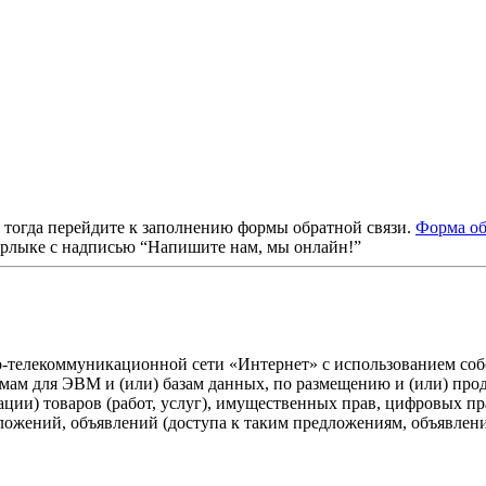
, тогда перейдите к заполнению формы обратной связи.
Форма об
ярлыке с надписью “Напишите нам, мы онлайн!”
о-телекоммуникационной сети «Интернет» с использованием собс
ммам для ЭВМ и (или) базам данных, по размещению и (или) пр
ации) товаров (работ, услуг), имущественных прав, цифровых 
дложений, объявлений (доступа к таким предложениям, объявлен