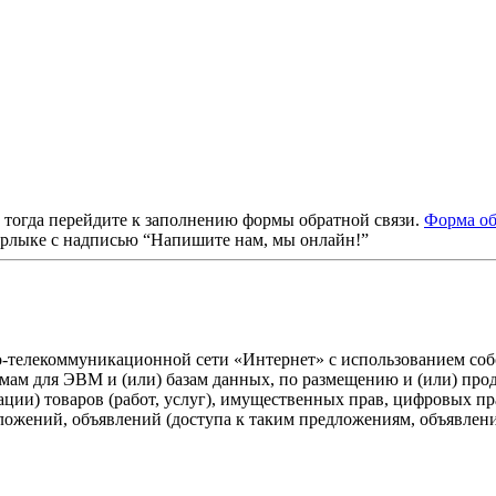
, тогда перейдите к заполнению формы обратной связи.
Форма об
ярлыке с надписью “Напишите нам, мы онлайн!”
о-телекоммуникационной сети «Интернет» с использованием собс
ммам для ЭВМ и (или) базам данных, по размещению и (или) пр
ации) товаров (работ, услуг), имущественных прав, цифровых 
дложений, объявлений (доступа к таким предложениям, объявлен