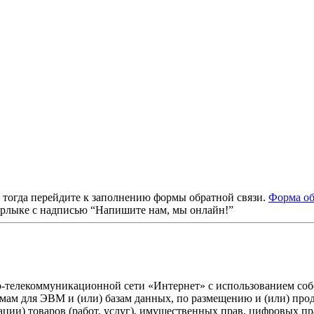
, тогда перейдите к заполнению формы обратной связи.
Форма об
ярлыке с надписью “Напишите нам, мы онлайн!”
о-телекоммуникационной сети «Интернет» с использованием собс
ммам для ЭВМ и (или) базам данных, по размещению и (или) пр
ации) товаров (работ, услуг), имущественных прав, цифровых 