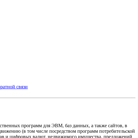
ратной связи
твенных программ для ЭВМ, баз данных, а также сайтов, в
одвижению (в том числе посредством программ потребительской
прав и цифровых валют, недвижимого имущества, предложений