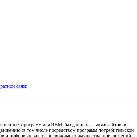
ратной связи
твенных программ для ЭВМ, баз данных, а также сайтов, в
одвижению (в том числе посредством программ потребительской
прав и цифровых валют, недвижимого имущества, предложений