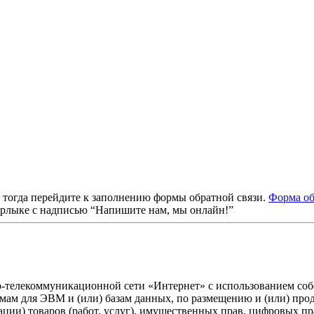
, тогда перейдите к заполнению формы обратной связи.
Форма об
ярлыке с надписью “Напишите нам, мы онлайн!”
о-телекоммуникационной сети «Интернет» с использованием собс
ммам для ЭВМ и (или) базам данных, по размещению и (или) пр
ации) товаров (работ, услуг), имущественных прав, цифровых 