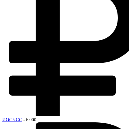
ИОС5.СС
- 6 000