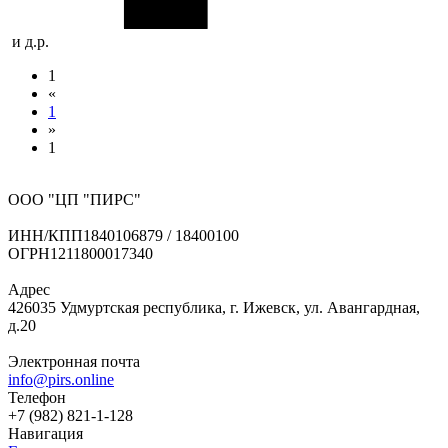
и д.р.
1
«
1
»
1
ООО "ЦП "ПИРС"
ИНН/КПП
1840106879 / 18400100
ОГРН
1211800017340
Адрес
426035 Удмуртская республика, г. Ижевск, ул. Авангардная,
д.20
Электронная почта
info@pirs.online
Телефон
+7 (982) 821-1-128
Навигация