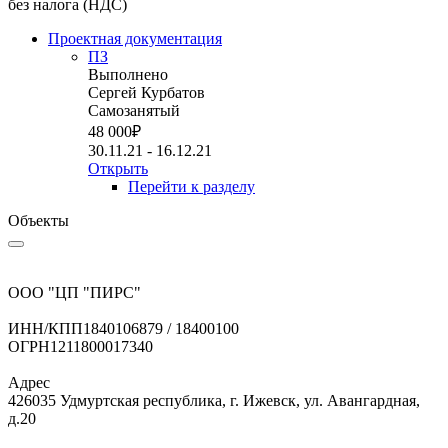
без налога (НДС)
Проектная документация
ПЗ
Выполнено
Сергей Курбатов
Самозанятый
48 000
₽
30.11.21 - 16.12.21
Открыть
Перейти к разделу
Объекты
ООО "ЦП "ПИРС"
ИНН/КПП
1840106879 / 18400100
ОГРН
1211800017340
Адрес
426035 Удмуртская республика, г. Ижевск, ул. Авангардная,
д.20