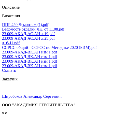
Описание
Вложения
ППР 450 Демонтаж (1).pdf
Ведомость отделки ЛК, от 11.08.pdf
23.009-АКАД-АС.АН л.19.pdf
23.009-АКАД-АС.АН л.25.pdf
л. 6-11.pdf
ССРСС общий - ССРСС по Методике 2020 (БИМ).pdf
23.009-АКАД-ВК.АН изм.1.pdf
23.009-АКАД-ВК.АН изм.1.pdf
23.009-АКАД-ВК.АН изм.1.pdf
23.009-АКАД-ВК.АН изм.1.pdf
Скачать
Заказчик
Широбоков Александр Сергеевич
ООО "АКАДЕМИЯ СТРОИТЕЛЬСТВА"
5.0