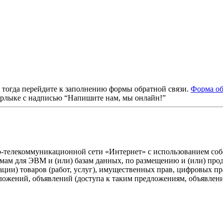
, тогда перейдите к заполнению формы обратной связи.
Форма об
ярлыке с надписью “Напишите нам, мы онлайн!”
о-телекоммуникационной сети «Интернет» с использованием собс
ммам для ЭВМ и (или) базам данных, по размещению и (или) пр
ации) товаров (работ, услуг), имущественных прав, цифровых 
дложений, объявлений (доступа к таким предложениям, объявлен