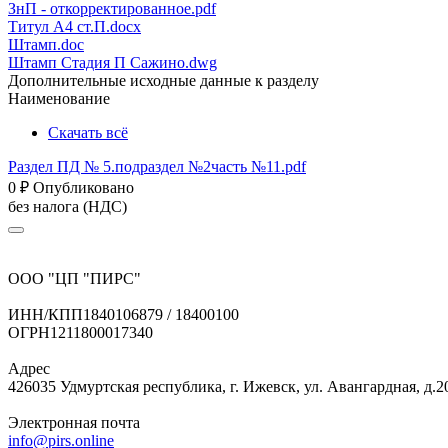
ЗнП - откорректированное.pdf
Титул А4 ст.П.docx
Штамп.doc
Штамп Стадия П Сажино.dwg
Дополнительные исходные данные к разделу
Наименование
Скачать всё
Раздел ПД № 5.подраздел №2часть №11.pdf
0
₽
Опубликовано
без налога (НДС)
ООО "ЦП "ПИРС"
ИНН/КПП
1840106879 / 18400100
ОГРН
1211800017340
Адрес
426035 Удмуртская республика, г. Ижевск, ул. Авангардная, д.2
Электронная почта
info@pirs.online