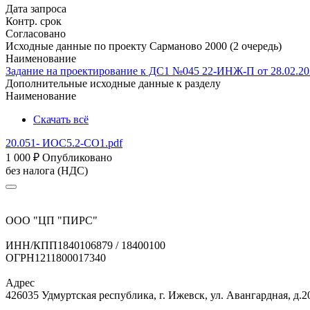
Дата запроса
Контр. срок
Согласовано
Исходные данные по проекту Сарманово 2000 (2 очередь)
Наименование
Задание на проектирование к ДС1 №045 22-ИНЖ-П от 28.02.20
Дополнительные исходные данные к разделу
Наименование
Скачать всё
20.051- ИОС5.2-СО1.pdf
1 000
₽
Опубликовано
без налога (НДС)
ООО "ЦП "ПИРС"
ИНН/КПП
1840106879 / 18400100
ОГРН
1211800017340
Адрес
426035 Удмуртская республика, г. Ижевск, ул. Авангардная, д.2