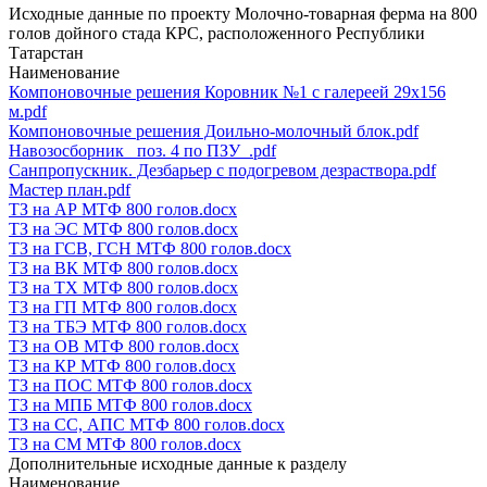
Исходные данные по проекту Молочно-товарная ферма на 800
голов дойного стада КРС, расположенного Республики
Татарстан
Наименование
Компоновочные решения Коровник №1 с галереей 29х156
м.pdf
Компоновочные решения Доильно-молочный блок.pdf
Навозосборник _поз. 4 по ПЗУ_.pdf
Санпропускник. Дезбарьер с подогревом дезраствора.pdf
Мастер план.pdf
ТЗ на АР МТФ 800 голов.docx
ТЗ на ЭС МТФ 800 голов.docx
ТЗ на ГСВ, ГСН МТФ 800 голов.docx
ТЗ на ВК МТФ 800 голов.docx
ТЗ на ТХ МТФ 800 голов.docx
ТЗ на ГП МТФ 800 голов.docx
ТЗ на ТБЭ МТФ 800 голов.docx
ТЗ на ОВ МТФ 800 голов.docx
ТЗ на КР МТФ 800 голов.docx
ТЗ на ПОС МТФ 800 голов.docx
ТЗ на МПБ МТФ 800 голов.docx
ТЗ на СС, АПС МТФ 800 голов.docx
ТЗ на СМ МТФ 800 голов.docx
Дополнительные исходные данные к разделу
Наименование