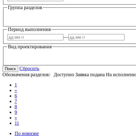
Группа разделов
Период выполнения
—
Вид проектирования
Сбросить
Поиск
Обозначения разделов:
Доступно
Заявка подана
На исполнени
1
«
6
7
8
9
»
11
По новизне