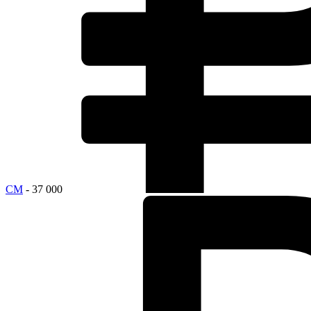
СМ
- 37 000