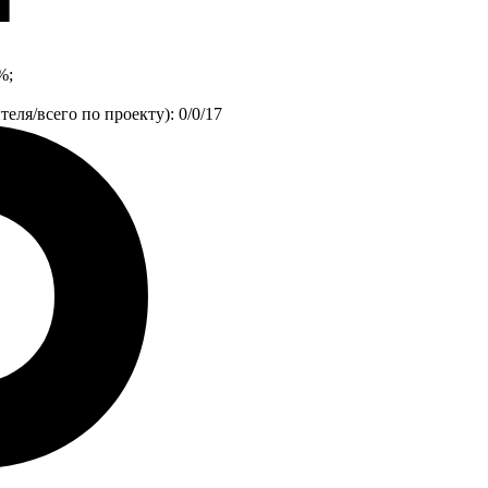
%;
еля/всего по проекту): 0/0/17