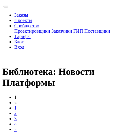
Заказы
Проекты
Сообщество
Проектировщики
Заказчики
ГИП
Поставщики
Тарифы
Блог
Вход
Библиотека: Новости
Платформы
1
«
1
2
3
4
»